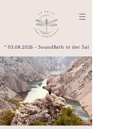
 * 03.08.2026 - SoundBath in der Salzgrotte  *           f