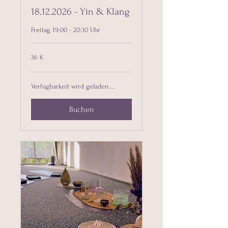
18.12.2026 - Yin & Klang
Freitag 19:00 - 20:30 Uhr
36
36 €
Euro
Verfügbarkeit wird geladen ...
Buchen