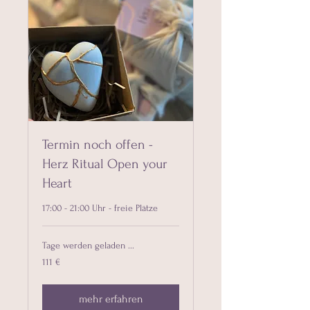
Termin noch offen -
Herz Ritual Open your
Heart
17:00 - 21:00 Uhr - freie Plätze
Tage werden geladen ...
111
111 €
Euro
mehr erfahren