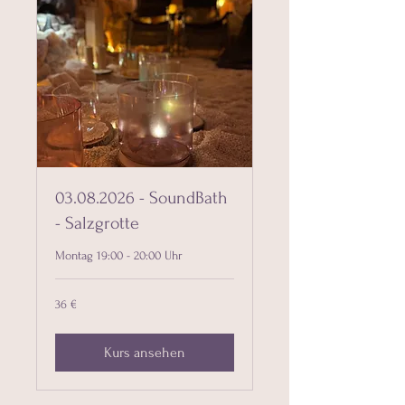
03.08.2026 - SoundBath
- Salzgrotte
Montag 19:00 - 20:00 Uhr
36
36 €
Euro
Kurs ansehen