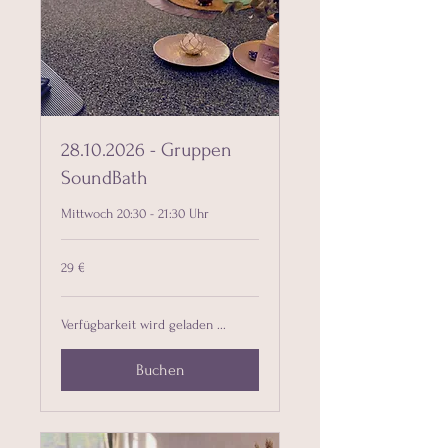
28.10.2026 - Gruppen
SoundBath
Mittwoch 20:30 - 21:30 Uhr
29
29 €
Euro
Verfügbarkeit wird geladen ...
Buchen