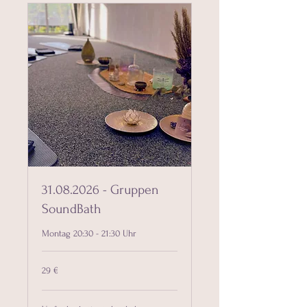
31.08.2026 - Gruppen
SoundBath
Montag 20:30 - 21:30 Uhr
29
29 €
Euro