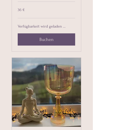
36
36 €
Euro
Verfügbarkeit wird geladen ...
Buchen