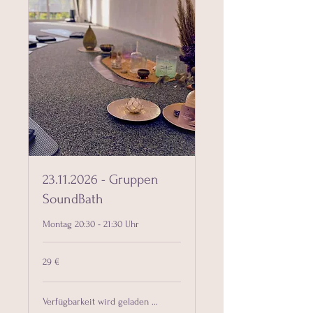
23.11.2026 - Gruppen
SoundBath
Montag 20:30 - 21:30 Uhr
29
29 €
Euro
Verfügbarkeit wird geladen ...