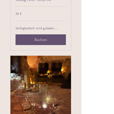
36
36 €
Euro
Verfügbarkeit wird geladen ...
Buchen