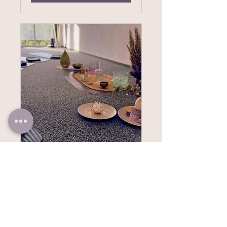
Privat - SoundBath -
Terminanfrage
Einzel-/ Gruppen - SoundBath
Tage werden geladen ...