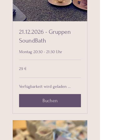
21.12.2026 - Gruppen
SoundBath
Montag 20:30 - 21:30 Uhr
29
29 €
Euro
Verfügbarkeit wird geladen ...
Buchen